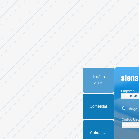
Usuário
ADM
Empresa
Comercial
Códig
Código
Usu
Cobrança